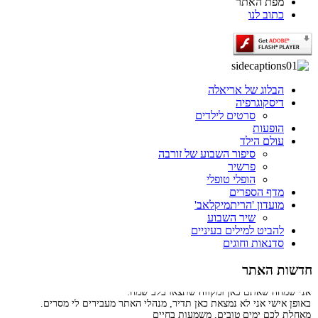
מפת האתר
כתוב לנו
הבלוג של אריאלה
דיסקוגרפיה
סרטים לילדים
הופעות
עולם הילד
סיפור השבוע של זורבה
פרשיר
הופלי טופלי
מדף הספרים
מועדון 'הריתמיקלאב'
שיר השבוע
להביט למילים בעיניים
סדנאות וחוגים
חדשות האתר
ברוכים הבאים לאתר שלי.
אני שמחה שאתם כאן ומקווה שתצאו בלב שמח.
באופן אישי אני לא נמצאת כאן תדיר, מנהלי האתר מעבירים לי מסרים.
מאחלת לכם ימים טובים, משמעות בחיים
ותזכרו שבסופו של דבר, כך מתבהרים העניינים, האושר נמצא בפרטים הקטנים.