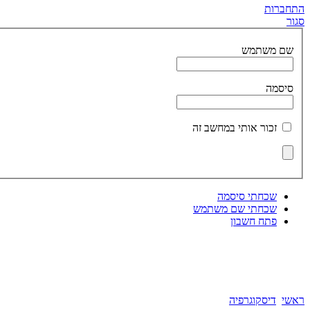
התחברות
סגור
שם משתמש
ברוכים הבאים לאתר שלי.
אני שמחה שאתם כאן ומקווה שתצאו בלב שמח.
באופן אישי אני לא נמצאת כאן תדיר, מנהלי האתר מעבירים לי מסרים.
מאחלת לכם ימים טובים, משמעות בחיים
סיסמה
ותזכרו שבסופו של דבר, כך מתבהרים העניינים, האושר נמצא בפרטים הקטנים.
אריאלה סביר
זכור אותי במחשב זה
אריאלה סביר
כנסו תיהנו ושתפו ,תגובות ,הערות ,בקשות יתקבלו בברכה.
שכחתי סיסמה
שכחתי שם משתמש
כניסה לבלוג
פתח חשבון
שימו לב לערוץ היו-טיוב החדש שלי שבו אלבום חדש של "פרוייקט הAI שלי.
שירים חדשים שלי באיכויות שעוד לא הכרתם.
www.youtube.com/@ArielaSavir
ראשי
דיסקוגרפיה