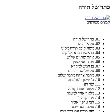
ערוץ היו-טיוב החדש שלי
כתר של תורה
קבצים מצורפים
מגוון הופעות מרתקות ומרגשות לנשים / נערות / ילדים...
ליצירת קשר 0525052366
Link
01. כתר של תורה
02. על איזה הר
03. משה קיבל תורה מסיני
04. בראשית ברא אלוקים
ברוכים הבאים לאתר שלי.
05. אחת שתיים שלוש
אני שמחה שאתם כאן ומקווה שתצאו בלב שמח.
06. מודה אני לפניך
באופן אישי אני לא נמצאת כאן תדיר, מנהלי האתר מעבירים לי מסרים.
07. בן חמש למקרא
מאחלת לכם ימים טובים, משמעות בחיים
08. על שלושה דברים
ותזכרו שבסופו של דבר, כך מתבהרים העניינים, האושר נמצא בפרטים הקטנים.
09. מרבה צדקה מרבה שלום
אריאלה סביר
10. ה' ימלוך לעולם ועד
11. יצר רע
אריאלה סביר
12. מצווה אחת קטנה
13. מלאך אחד למעלה
14. מה יקרה לי
15. רבי טרפון אומר
כנסו תיהנו ושתפו ,תגובות ,הערות ,בקשות יתקבלו בברכה.
16. עולם חסד ייבנה
17. יפה תורה עם דרך ארץ