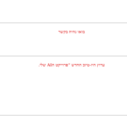
בואו נהיה בקשר
ערוץ היו-טיוב החדש "פרוייקט הAI שלי.
חדש !!! "הופעה בהזמנה"